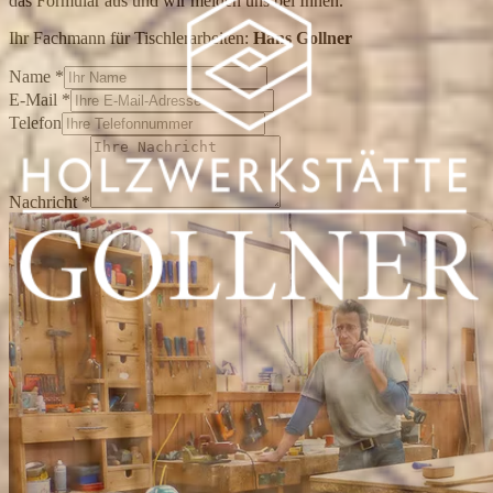
das Formular aus und wir melden uns bei Ihnen.
Ihr Fachmann für Tischlerarbeiten:
Hans Gollner
Name
*
E-Mail
*
Telefon
Nachricht
*