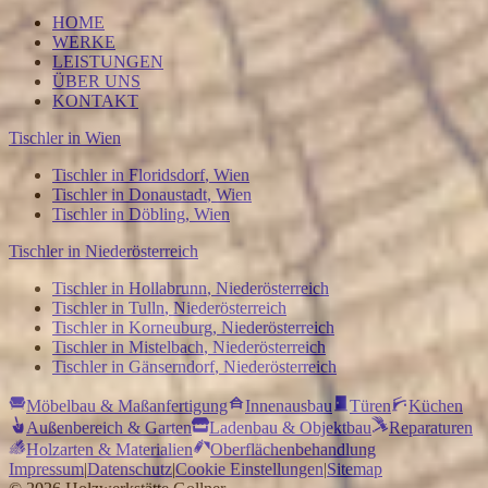
HOME
WERKE
LEISTUNGEN
ÜBER UNS
KONTAKT
Tischler in
Wien
Tischler in
Floridsdorf
,
Wien
Tischler in
Donaustadt
,
Wien
Tischler in
Döbling
,
Wien
Tischler in
Niederösterreich
Tischler in
Hollabrunn
,
Niederösterreich
Tischler in
Tulln
,
Niederösterreich
Tischler in
Korneuburg
,
Niederösterreich
Tischler in
Mistelbach
,
Niederösterreich
Tischler in
Gänserndorf
,
Niederösterreich
Möbelbau & Maßanfertigung
Innenausbau
Türen
Küchen
Außenbereich & Garten
Ladenbau & Objektbau
Reparaturen
Holzarten & Materialien
Oberflächenbehandlung
Impressum
|
Datenschutz
|
Cookie Einstellungen
|
Sitemap