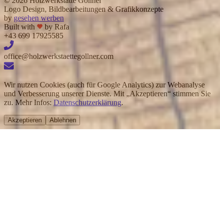
©
2026
Holzwerkstätte Gollner
Logo Design, Bildbearbeitungen & Grafikkonzepte
by
gesehen werben
Built with
by Rafa
+43 699 17925585
office@holzwerkstaettegollner.com
Wir nutzen Cookies (auch für Google Analytics) zur Webanalyse
und Verbesserung unserer Dienste. Mit „Akzeptieren“ stimmen Sie
zu. Mehr Infos:
Datenschutzerklärung
.
Akzeptieren
Ablehnen