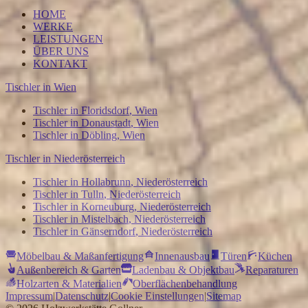
HOME
WERKE
LEISTUNGEN
ÜBER UNS
KONTAKT
Tischler in
Wien
Tischler in
Floridsdorf
,
Wien
Tischler in
Donaustadt
,
Wien
Tischler in
Döbling
,
Wien
Tischler in
Niederösterreich
Tischler in
Hollabrunn
,
Niederösterreich
Tischler in
Tulln
,
Niederösterreich
Tischler in
Korneuburg
,
Niederösterreich
Tischler in
Mistelbach
,
Niederösterreich
Tischler in
Gänserndorf
,
Niederösterreich
Möbelbau & Maßanfertigung
Innenausbau
Türen
Küchen
Außenbereich & Garten
Ladenbau & Objektbau
Reparaturen
Holzarten & Materialien
Oberflächenbehandlung
Impressum
|
Datenschutz
|
Cookie Einstellungen
|
Sitemap