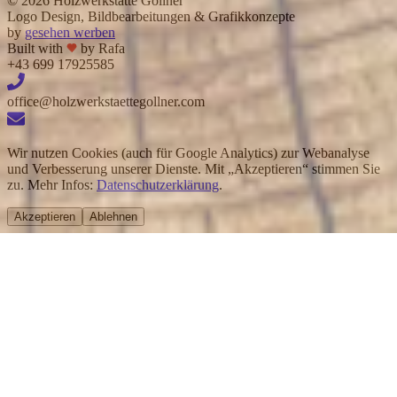
©
2026
Holzwerkstätte Gollner
Logo Design, Bildbearbeitungen & Grafikkonzepte
by
gesehen werben
Built with
by Rafa
+43 699 17925585
office@holzwerkstaettegollner.com
Wir nutzen Cookies (auch für Google Analytics) zur Webanalyse
und Verbesserung unserer Dienste. Mit „Akzeptieren“ stimmen Sie
zu. Mehr Infos:
Datenschutzerklärung
.
Akzeptieren
Ablehnen