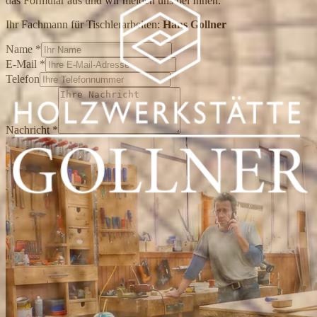
das Formular aus und wir melden uns bei Ihnen.
Ihr Fachmann für Tischlerarbeiten:
Hans Gollner
Name
*
E-Mail
*
Telefon
Nachricht
*